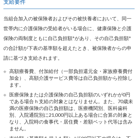
支給要件
当組合加入の被保険者およびその被扶養者において、同一
世帯内に介護保険の受給者がいる場合に、健康保険と介護
※
※
保険の両制度ともに自己負担額
があり、その自己負担額
の合計額が下表の基準額を超えたとき、被保険者からの申
請に基づき支給されます。
※
高額療養費、付加給付（一部負担還元金・家族療養費付
加金）、高額介護サービス費等は自己負担額から控除し
ます。
※
医療保険または介護保険の自己負担額のいずれかが0円
である場合ｈ支給の対象とはなりません。また、70歳未
満の医療保険の自己負担額は、医療機関別、医科歯科
別、入院通院別に21,000円以上ある場合に合算の対象と
なり、入院時の食事代・居住費・差額ベット代等は含み
ません。