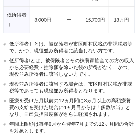
低所得者
8,000円
ー
15,700円
18万円
Ⅰ
※
低所得者Ⅱとは、被保険者が市区町村民税の非課税者等
で、かつ、現役並み所得者に該当しない方です。
※
低所得者Iとは、被保険者とその扶養家族全ての方の収入
から必要経費・控除額を除いた後の所得がなく、かつ、
現役並み所得者に該当しない方です。
※
現役並み所得者に該当する場合は、市区町村民税が非課
税等であっても現役並み所得者となります。
※
医療を受けた月以前の12ヵ月間に3ヵ月以上の高額療養
費の支給を受けた場合に4ヵ月目からは「多数該当」と
なり、自己負担限度額がさらに軽減されます。
※
年間上限額は毎年8月から翌年7月までの12ヶ月間の合計
を対象とします。