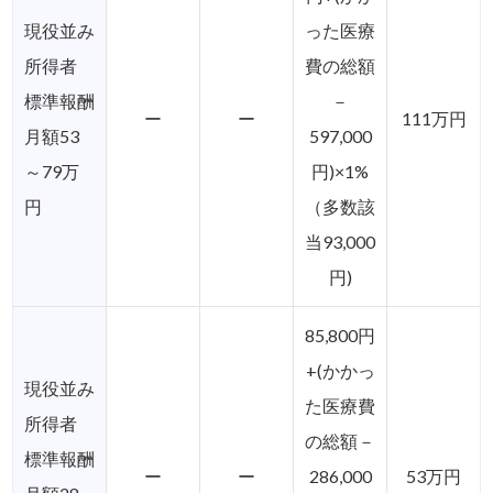
現役並み
った医療
所得者
費の総額
標準報酬
－
ー
ー
111万円
月額53
597,000
～79万
円)×1%
円
（多数該
当93,000
円)
85,800円
+(かかっ
現役並み
た医療費
所得者
の総額－
標準報酬
ー
ー
286,000
53万円