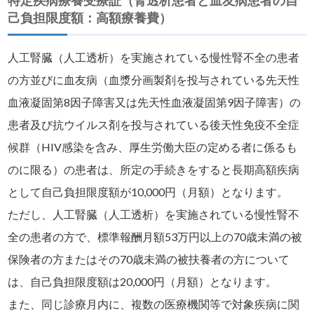
特定疾病療養受療証（腎透析患者と血友病患者の自
己負担限度額：高額療養費）
人工腎臓（人工透析）を実施されている慢性腎不全の患者
の方並びに血友病（血漿分画製剤を投与されている先天性
血液凝固第8因子障害又は先天性血液凝固第9因子障害）の
患者及び抗ウイルス剤を投与されている後天性免疫不全症
候群（HIV感染を含み、厚生労働大臣の定める者に係るも
のに限る）の患者は、所定の手続きをすると長期高額疾病
として自己負担限度額が10,000円（月額）となります。
ただし、人工腎臓（人工透析）を実施されている慢性腎不
全の患者の方で、標準報酬月額53万円以上の70歳未満の被
保険者の方またはその70歳未満の被扶養者の方について
は、自己負担限度額は20,000円（月額）となります。
また、同じ診療月内に、複数の医療機関等で対象疾病に関