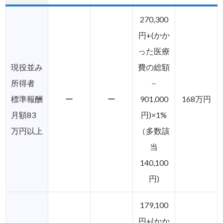
270,300
円+(かか
った医療
現役並み
費の総額
所得者
－
標準報酬
ー
ー
901,000
168万円
月額83
円)×1%
万円以上
（多数該
当
140,100
円)
179,100
円+(かか