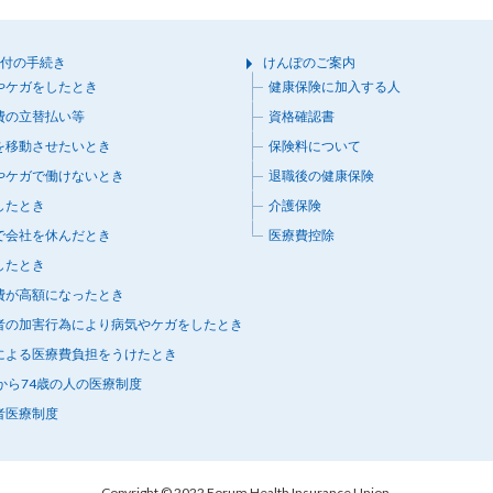
付の手続き
けんぽのご案内
やケガをしたとき
健康保険に加入する人
費の立替払い等
資格確認書
を移動させたいとき
保険料について
やケガで働けないとき
退職後の健康保険
したとき
介護保険
で会社を休んだとき
医療費控除
したとき
費が高額になったとき
者の加害行為により病気やケガをしたとき
による医療費負担をうけたとき
歳から74歳の人の医療制度
者医療制度
Copyright © 2022 Forum Health Insurance Union.