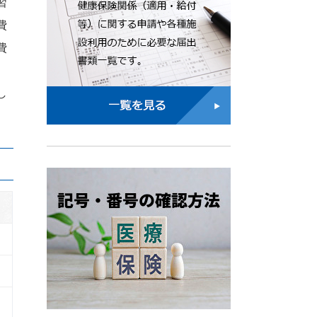
習
費
費
し