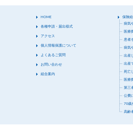
HOME
保険給
病気
各種申請・届出様式
医療
アクセス
患者
個人情報保護について
病気
よくあるご質問
出産
出産
お問い合わせ
死亡
組合案内
医療
第三
公費
70
高齢